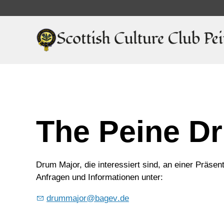
The Peine D
Drum Major, die interessiert sind, an einer Präsen
Anfragen und Informationen unter:
dr
mm
j
r
b
g
v
d