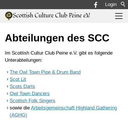
Login
Vereinsleben
Abteilungen des SCC
Über uns
Im Scottish Cultur Club Peine e.V. gibt es folgende
Unterabteilungen:
Abteilungen
The Owl Town Pipe & Drum Band
Scot Lit
Owl Town Pipe & Drum Band
Scots Darts
Owl Town Dancers
Owl Town Dancers
Scottish Folk Singers
Scottish Folk Singers
sowie die
Arbeitsgemeinschaft Highland Gathering
(AGHG)
Scot Darts