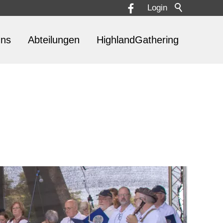
Login
uns
Abteilungen
HighlandGathering