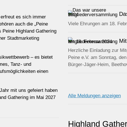
Da
 erfreut es sich immer
Viele Ehrungen am 18. Febru
gehören auch die „Peine
s Peine Highland Gathering
ner Stadtmarketing
Mi
Herzliche Einladung zur Mi
sikwettbewerb – es bietet
Peine e.V. am Sonntag, den
ames, Tanz- und
Bürger-Jäger-Heim, Beethov
ufsmöglichkeiten einen
Jahr mit uns gefeiert haben
Alle Meldungen anzeigen
land Gathering im Mai 2027
Highland Gather